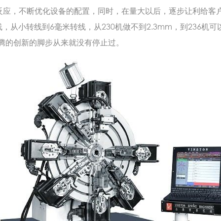
反应，不断优化设备的配置，同时，在量大以后，逐步让利给客
，从小转线到6毫米转线，从230机做不到2.3mm，到236机可以
永腾的创新的脚步从来就没有停止过。