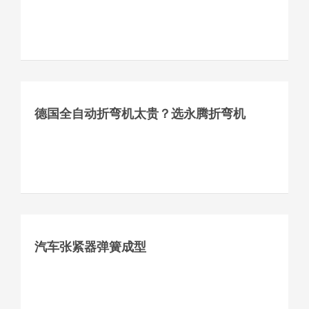
德国全自动折弯机太贵？选永腾折弯机
汽车张紧器弹簧成型