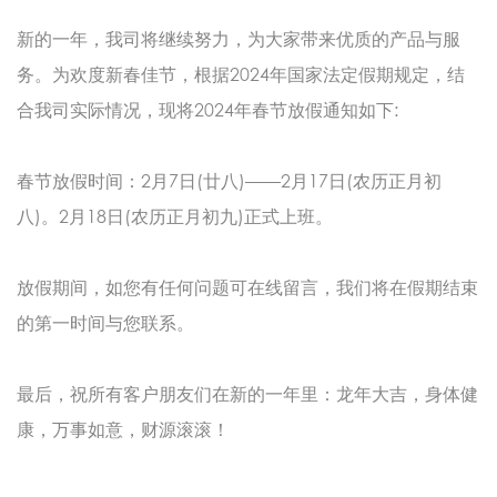
新的一年，我司将继续努力，为大家带来优质的产品与服
务。为欢度新春佳节，根据2024年国家法定假期规定，结
合我司实际情况，现将2024年春节放假通知如下:
春节放假时间：2月7日(廿八)——2月17日(农历正月初
八)。2月18日(农历正月初九)正式上班。
放假期间，如您有任何问题可在线留言，我们将在假期结束
的第一时间与您联系。
最后，祝所有客户朋友们在新的一年里：龙年大吉，身体健
康，万事如意，财源滚滚！